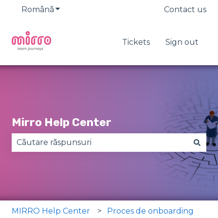
Română
Afișare submeniu pentru traduceri
Contact us
Tickets
Sign out
Mirro Help Center
Nu există sugestii din cauză că este gol câmpul 
MIRRO Help Center
Proces de onboarding