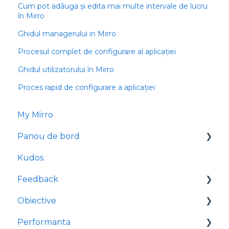
Cum pot adăuga și edita mai multe intervale de lucru
în Mirro
Ghidul managerului in Mirro
Procesul complet de configurare al aplicației
Ghidul utilizatorului în Mirro
Proces rapid de configurare a aplicației
My Mirro
Panou de bord
Kudos
Info cultura companiei
Feedback
Info Oameni
Obiective
Info timp
Cere feedback
Performanta
Info salarii
Cereri de Feedback
Obiectivele mele